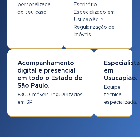
personalizada
Escritório
do seu caso.
Especializado em
Usucapião e
Regularização de
Imóveis
Acompanhamento
Especialist
digital e presencial
em
em todo o Estado de
Usucapião.
São Paulo.
Equipe
+300 imóveis regularizados
técnica
em SP
especializada.