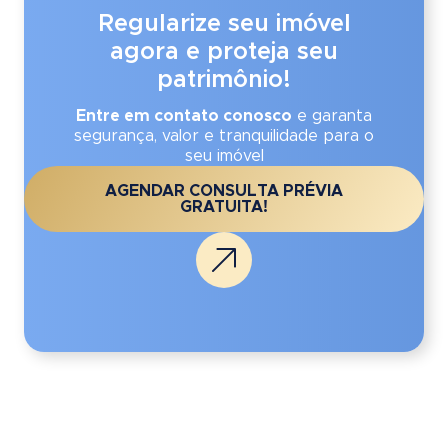
Regularize seu imóvel
agora e proteja seu
patrimônio!
Entre em contato conosco
e garanta
segurança, valor e tranquilidade para o
seu imóvel
AGENDAR CONSULTA PRÉVIA
GRATUITA!