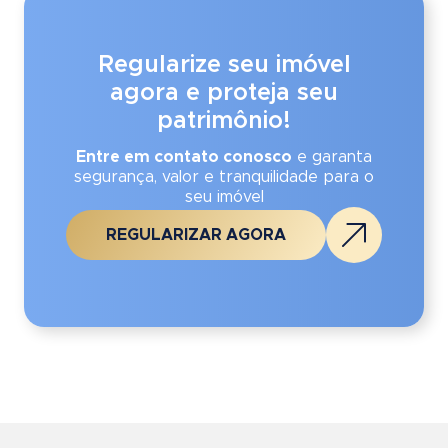
Regularize seu imóvel
agora e proteja seu
patrimônio!
Entre em contato conosco
e garanta
segurança, valor e tranquilidade para o
seu imóvel
REGULARIZAR AGORA