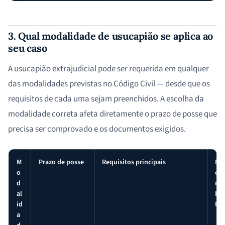
3. Qual modalidade de usucapião se aplica ao
seu caso
A usucapião extrajudicial pode ser requerida em qualquer
das modalidades previstas no Código Civil — desde que os
requisitos de cada uma sejam preenchidos. A escolha da
modalidade correta afeta diretamente o prazo de posse que
precisa ser comprovado e os documentos exigidos.
M
Prazo de posse
Requisitos principais
Ma
o
co
d
no
al
Lit
id
Nor
a