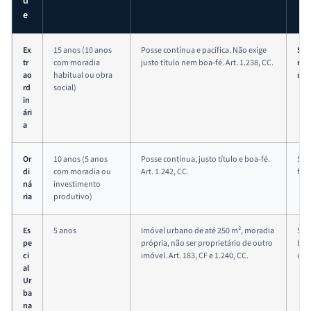
d
e
Ex
15 anos (10 anos
Posse contínua e pacífica. Não exige
Sim
tr
com moradia
justo título nem boa-fé. Art. 1.238, CC.
mai
ao
habitual ou obra
usa
rd
social)
in
ári
a
Or
10 anos (5 anos
Posse contínua, justo título e boa-fé.
Sim
di
com moradia ou
Art. 1.242, CC.
fre
ná
investimento
ria
produtivo)
Es
5 anos
Imóvel urbano de até 250 m², moradia
Sim
pe
própria, não ser proprietário de outro
bai
ci
imóvel. Art. 183, CF e 1.240, CC.
urb
al
Ur
ba
na