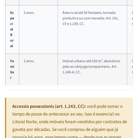
Es
5 anos
Área rural até 50 hectares, tornada
Cas
pe
produtiva ou com moradia. Art. 191,
esp
ci
CF e 1.239, CC.
s
al
R
ur
al
Fa
2 anos
Imóvel urbano até 250 m², abandono
Cas
mi
pelo ex-cônjuge/companheiro. Art.
esp
lia
1.240-A, CC.
s
r
Accessio possessionis (art. 1.243, CC):
você pode somar o
tempo de posse do antecessor ao seu. Isso é essencial no
Litoral Norte, onde imóveis foram vendidos por contratos de
gaveta por décadas. Se você comprou de alguém que já
possuía há anos, esse tempo soma — desde que as posses