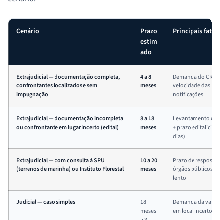
Cenário
Prazo
Principais fator
estim
ado
Extrajudicial — documentação completa,
4 a 8
Demanda do CRI,
confrontantes localizados e sem
meses
velocidade das
impugnação
notificações
Extrajudicial — documentação incompleta
8 a 18
Levantamento de 
ou confrontante em lugar incerto (edital)
meses
+ prazo editalício (
dias)
Extrajudicial — com consulta à SPU
10 a 20
Prazo de resposta 
(terrenos de marinha) ou Instituto Florestal
meses
órgãos públicos po
lento
Judicial — caso simples
18
Demanda da vara, 
meses
em local incerto, pe
a 3