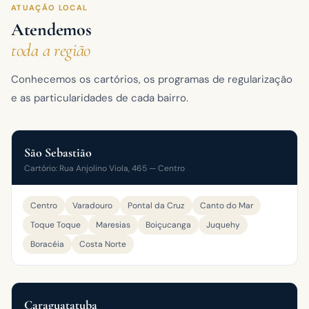
ATUAÇÃO LOCAL
Atendemos
toda a região
Conhecemos os cartórios, os programas de regularização
e as particularidades de cada bairro.
São Sebastião
Cartório: Rua Anjolino Viola, 465 — Centro
Centro
Varadouro
Pontal da Cruz
Canto do Mar
Toque Toque
Maresias
Boiçucanga
Juquehy
Boracéia
Costa Norte
Caraguatatuba