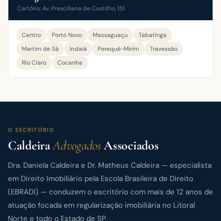
Cartório: Av. Presciliana de Castilho, 151
Centro
Porto Novo
Massaguaçu
Tabatinga
Martim de Sá
Indaiá
Perequê-Mirim
Travessão
Rio Claro
Cocanha
O ESCRITÓRIO
Caldeira
Advogados
Associados
Dra. Daniela Caldeira e Dr. Matheus Caldeira — especialista
em Direito Imobiliário pela Escola Brasileira de Direito
(EBRADI) — conduzem o escritório com mais de 12 anos de
atuação focada em regularização imobiliária no Litoral
Norte e todo o Estado de SP.