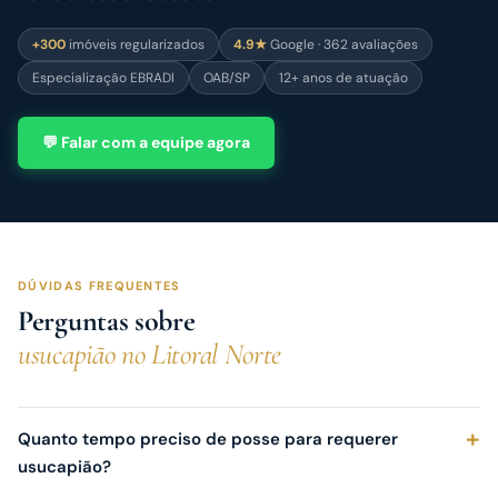
+300
imóveis regularizados
4.9★
Google · 362 avaliações
Especialização EBRADI
OAB/SP
12+ anos de atuação
💬 Falar com a equipe agora
DÚVIDAS FREQUENTES
Perguntas sobre
usucapião no Litoral Norte
Quanto tempo preciso de posse para requerer
usucapião?