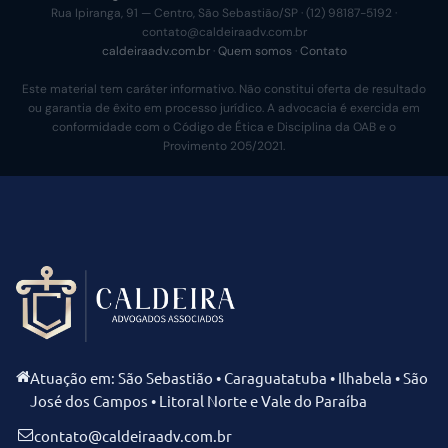
Rua Ipiranga, 91 — Centro, São Sebastião/SP · (12) 98187-5192 ·
contato@caldeiraadv.com.br
caldeiraadv.com.br
·
Quem somos
·
Contato
Este material tem caráter informativo. Não constitui oferta de resultado
ou garantia de êxito em processo jurídico. A advocacia é exercida em
conformidade com o Código de Ética e Disciplina da OAB e o
Provimento 205/2021.
Atuação em: São Sebastião • Caraguatatuba • Ilhabela • São
José dos Campos • Litoral Norte e Vale do Paraíba
contato@caldeiraadv.com.br