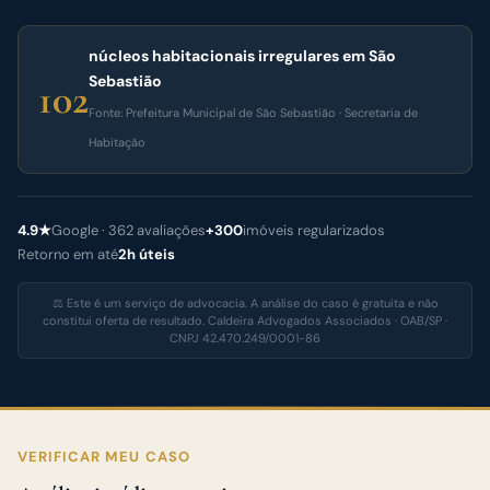
núcleos habitacionais irregulares em São
Sebastião
102
Fonte: Prefeitura Municipal de São Sebastião · Secretaria de
Habitação
4.9★
Google · 362 avaliações
+300
imóveis regularizados
Retorno em até
2h úteis
⚖️ Este é um serviço de advocacia. A análise do caso é gratuita e não
constitui oferta de resultado. Caldeira Advogados Associados · OAB/SP ·
CNPJ 42.470.249/0001-86
VERIFICAR MEU CASO