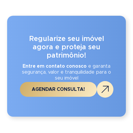
Regularize seu imóvel
agora e proteja seu
patrimônio!
Entre em contato conosco
e garanta
segurança, valor e tranquilidade para o
seu imóvel
AGENDAR CONSULTA!