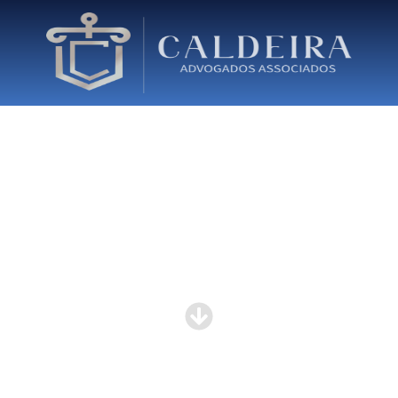
Usucapião familiar
requisitos: Quais são?