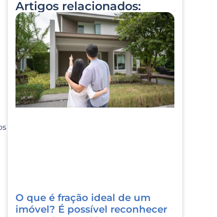
Artigos relacionados:
os
O que é fração ideal de um
imóvel? É possível reconhecer