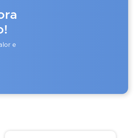
ora
o!
lor e