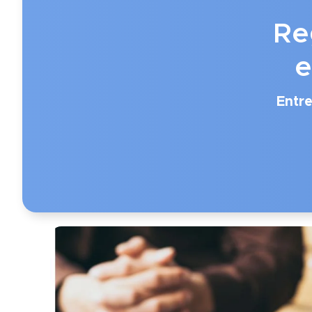
Re
e
Entr