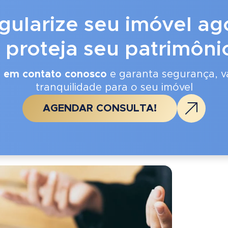
gularize seu imóvel ag
 proteja seu patrimôni
e em contato conosco
e garanta segurança, va
tranquilidade para o seu imóvel
AGENDAR CONSULTA!